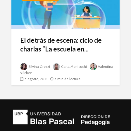
El detrás de escena: ciclo de
charlas “La escuela en...
Silvina Grezzi
Carla Menicuchi
Valentina
Vílchez
5 agosto, 2021
5 min de lectura