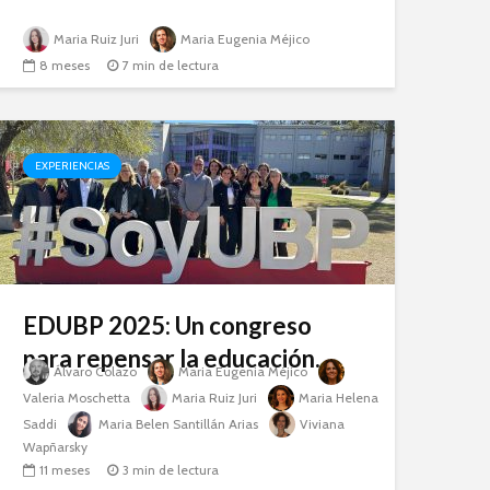
Maria Ruiz Juri
Maria Eugenia Méjico
8 meses
7 min de lectura
EXPERIENCIAS
EDUBP 2025: Un congreso
para repensar la educación...
Álvaro Colazo
Maria Eugenia Méjico
Valeria Moschetta
Maria Ruiz Juri
Maria Helena
Saddi
Maria Belen Santillán Arias
Viviana
Wapñarsky
11 meses
3 min de lectura