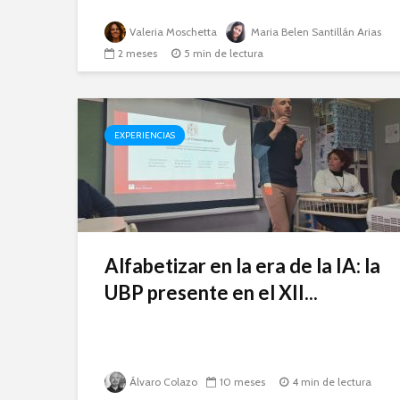
Valeria Moschetta
Maria Belen Santillán Arias
2 meses
5 min de lectura
EXPERIENCIAS
Alfabetizar en la era de la IA: la
UBP presente en el XII...
Álvaro Colazo
10 meses
4 min de lectura