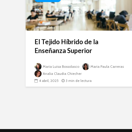
El Tejido Híbrido de la
Enseñanza Superior
Maria Luisa Bossolasco
Maria Paula Carreras
Analia Claudia Chiecher
4 abril, 2025
3 min de lectura