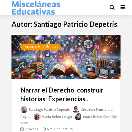
Autor: Santiago Patricio Depetris
ESTRATEGIAS DIDÁCTICAS
Narrar el Derecho, construir
historias: Experiencias...
Santiago Patricio Depetris
Cristhian Emmanuel
Reyna
María Belén Longo
Maria Belen Santillán
Arias
9 meses
6 min de lectura